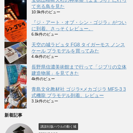
宝徳山稲荷大社の神幸祭（よまつり）に行っ
て光る鳥を見た
10.9k件のビュー
『ジ・アート・オブ・シン・ゴジラ』がつい
に到着。さっそくレビュー。
6.8k件のビュー
天空の城ラピュタ FG8 タイガーモス ノンス
ケール プラモデルを買ってみた
4.4k件のビュー
長野県信濃美術館まで行って「ジブリの立体
建造物展」を見てきた
4k件のビュー
青島文化教材社 ゴジラ×メカゴジラ MFS-3 3
式機龍 プラモデル到着。レビュー
3.1k件のビュー
新着記事
講談社版ハウルの動く城