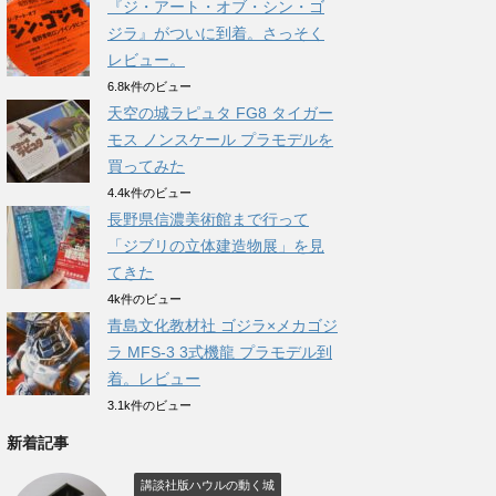
『ジ・アート・オブ・シン・ゴ
ジラ』がついに到着。さっそく
レビュー。
6.8k件のビュー
天空の城ラピュタ FG8 タイガー
モス ノンスケール プラモデルを
買ってみた
4.4k件のビュー
長野県信濃美術館まで行って
「ジブリの立体建造物展」を見
てきた
4k件のビュー
青島文化教材社 ゴジラ×メカゴジ
ラ MFS-3 3式機龍 プラモデル到
着。レビュー
3.1k件のビュー
新着記事
講談社版ハウルの動く城