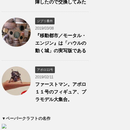
障したので交換してみた
ジブリ番外
2019/03/08
『移動都市／モータル・
エンジン』は「ハウルの
動く城」の実写版である
アポロ11号
2019/02/11
ファーストマン。アポロ
１１号のフィギュア、プ
ラモデル大集合。
▼ペーパークラフトの名作