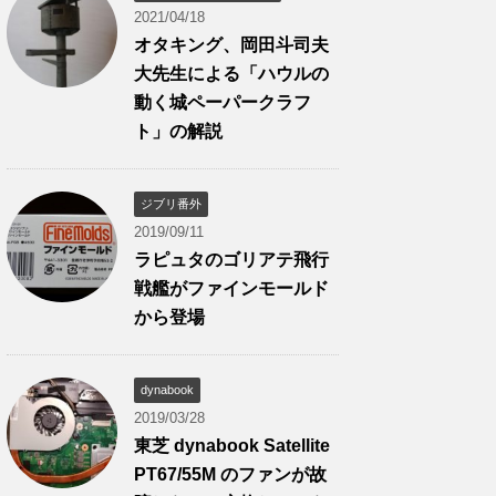
2021/04/18
オタキング、岡田斗司夫
大先生による「ハウルの
動く城ペーパークラフ
ト」の解説
ジブリ番外
2019/09/11
ラピュタのゴリアテ飛行
戦艦がファインモールド
から登場
dynabook
2019/03/28
東芝 dynabook Satellite
PT67/55M のファンが故