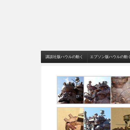
講談社版ハウルの動く
エプソン版ハウルの動
城
城