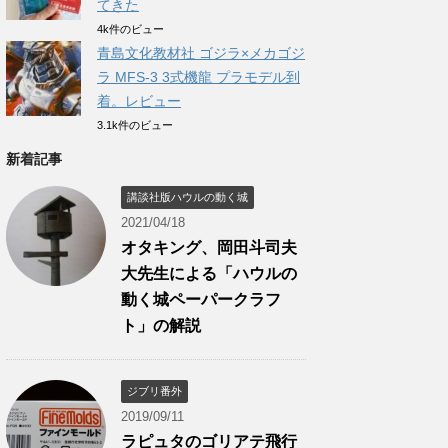
てきた
4k件のビュー
青島文化教材社 ゴジラ×メカゴジ
ラ MFS-3 3式機龍 プラモデル到
着。レビュー
3.1k件のビュー
新着記事
講談社版ハウルの動く城
2021/04/18
オタキング、岡田斗司夫
大先生による「ハウルの
動く城ペーパークラフ
ト」の解説
ジブリ番外
2019/09/11
ラピュタのゴリアテ飛行