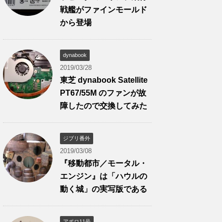
戦艦がファインモールド
から登場
dynabook
2019/03/28
東芝 dynabook Satellite
PT67/55M のファンが故
障したので交換してみた
ジブリ番外
2019/03/08
『移動都市／モータル・
エンジン』は「ハウルの
動く城」の実写版である
アポロ11号