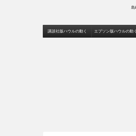
島
講談社版ハウルの動く
エプソン版ハウルの動
城
城