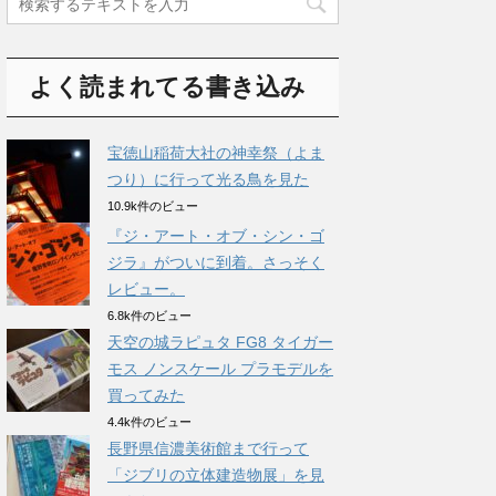
よく読まれてる書き込み
宝徳山稲荷大社の神幸祭（よま
つり）に行って光る鳥を見た
10.9k件のビュー
『ジ・アート・オブ・シン・ゴ
ジラ』がついに到着。さっそく
レビュー。
6.8k件のビュー
天空の城ラピュタ FG8 タイガー
モス ノンスケール プラモデルを
買ってみた
4.4k件のビュー
長野県信濃美術館まで行って
「ジブリの立体建造物展」を見