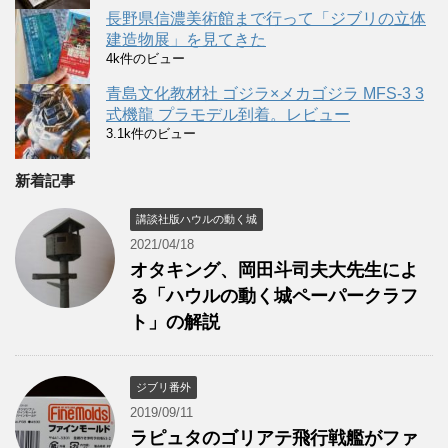
長野県信濃美術館まで行って「ジブリの立体
建造物展」を見てきた
4k件のビュー
青島文化教材社 ゴジラ×メカゴジラ MFS-3 3
式機龍 プラモデル到着。レビュー
3.1k件のビュー
新着記事
講談社版ハウルの動く城
2021/04/18
オタキング、岡田斗司夫大先生によ
る「ハウルの動く城ペーパークラフ
ト」の解説
ジブリ番外
2019/09/11
ラピュタのゴリアテ飛行戦艦がファ